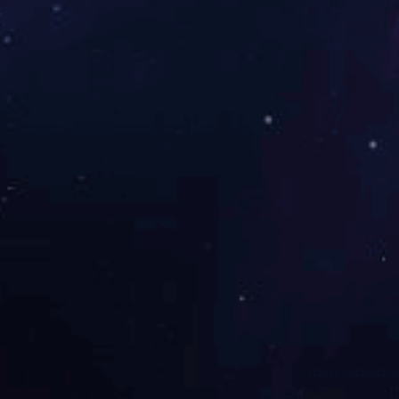
*
*
*
提交
上一篇：
16/70-20
下一篇：
13.00-24