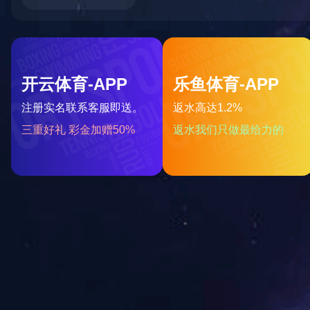
产品详情
相关案例
在线订购
产品详情
公司产品实芯轮胎分为海绵实芯轮胎、聚氨酯实芯轮胎，
还可根据客户的特殊需求提供全面的解决方案，进行定制